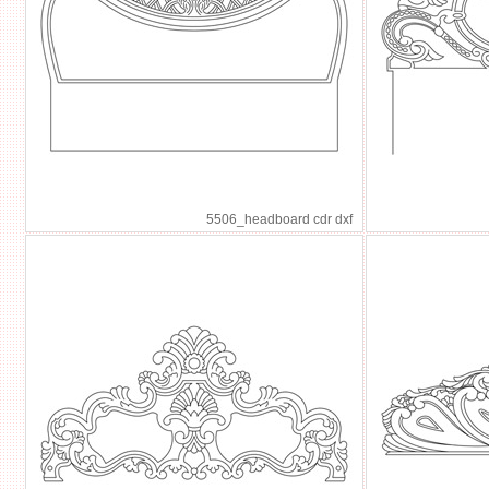
5506_headboard cdr dxf