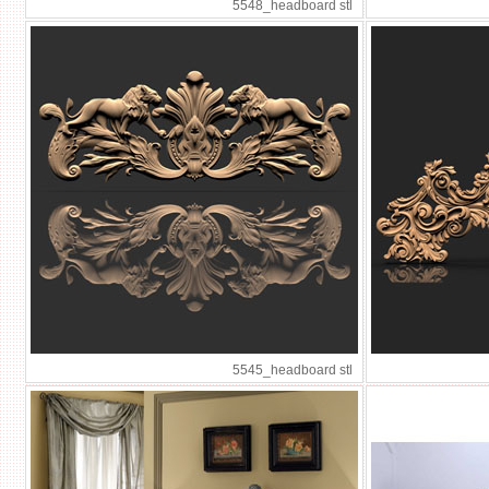
5548_headboard stl
5545_headboard stl