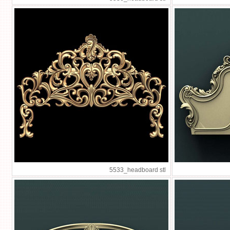
5533_headboard stl