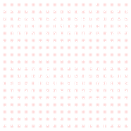
фанеры, майк из фанеры, дом из фане
столик из фанеры, табуретка из фанер
из фанеры, паровоз из фанеры, крова
из фанеры, пианино из фанеры, гараж
бизидом из фанеры, игра из фанеры
ключница из фанеры, кресло-качалка и
кот из фанеры, скорпион из фане
светильник из оргстекла, ламбрекен 
рамка для фото из фанеры, часы из 
фанеры, машина из фанеры, карусе
фанеры, книга из фанеры, грузовик из
шахматы из фанеры, арбалет из фан
череп из фанеры, танк из фанеры, гит
фанеры, рамка из фанеры, клетка из 
собака из фанеры, лошадь из фанеры, 
фанеры, голова оленя из фанеры, орга