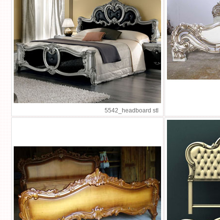
5542_headboard stl