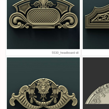
5530_headboard stl