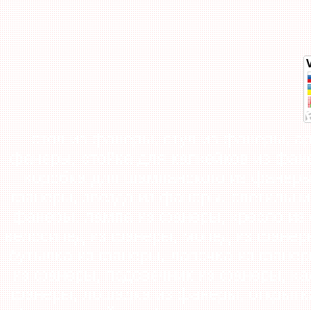
стол из фанеры, стул из фанеры, а
фанеры, стойка для капкейков из фане
коробка для шампанского из фанеры,
фанеры, звезда из фанеры, светильни
фанеры, лампа из фанеры, кресло из 
велосипед из фанеры, мопед из фанер
бутылка из фанеры, лавочка из фанер
из фанеры, подсвечник из фанеры, ка
фанеры, лошадка из фанеры, открытка