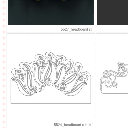
5527_headboard stl
5524_headboard cdr dxf