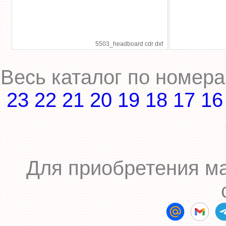
5503_headboard cdr dxf
Весь каталог по номер
23
22
21
20
19
18
17
16
Для приобретения ма